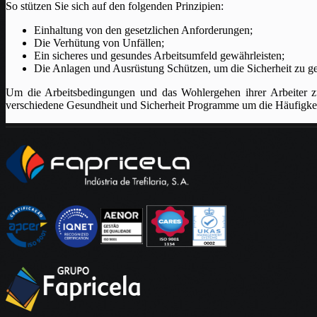
So stützen Sie sich auf den folgenden Prinzipien:
Einhaltung von den gesetzlichen Anforderungen;
Die Verhütung von Unfällen;
Ein sicheres und gesundes Arbeitsumfeld gewährleisten;
Die Anlagen und Ausrüstung Schützen, um die Sicherheit zu ge
Um die Arbeitsbedingungen und das Wohlergehen ihrer Arbeiter z
verschiedene Gesundheit und Sicherheit Programme um die Häufigkei