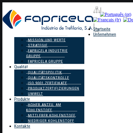
|
|
Startseite
Unternehmen
MISSION UND WERTE
STRATEGIE
FAPRICELA INDUSTRIE
GRUPPE
FAPRICELA GRUPPE
Qualität
QUALITÄTSPOLITIK
QUALITÄTSKONTROLLE
ISO 9001 ZERTIFIKATE
PRODUKTZERTIFIZIERUNGEN
UMWELT
Produkte
HOHER ANTEIL AM
KOHLENSTOFF
MITTLERER KOHLENSTOFF
NIEDRIGER KOHLENSTOFF
Kontakte