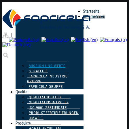
Startseite
Unternehmen
|
|
MISSION UND WERTE
STRATEGIE
FAPRICELA INDUSTRIE
GRUPPE
FAPRICELA GRUPPE
Qualität
QUALITÄTSPOLITIK
QUALITÄTSKONTROLLE
ISO 9001 ZERTIFIKATE
PRODUKTZERTIFIZIERUNGEN
UMWELT
Produkte
HOHER ANTEIL AM