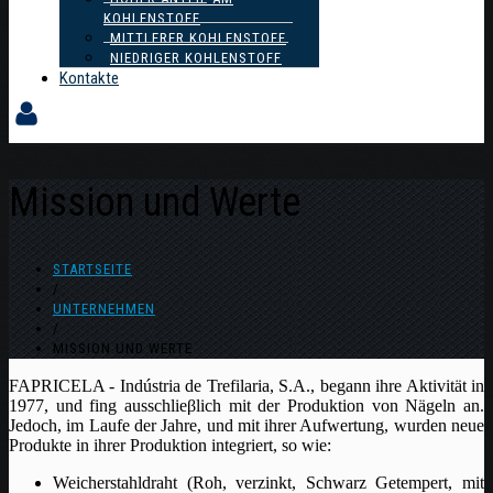
KOHLENSTOFF
MITTLERER KOHLENSTOFF
NIEDRIGER KOHLENSTOFF
Kontakte
Mission und Werte
STARTSEITE
/
UNTERNEHMEN
/
MISSION UND WERTE
FAPRICELA - Indústria de Trefilaria, S.A., begann ihre Aktivität in
1977, und fing ausschlieβlich mit der Produktion von Nägeln an.
Jedoch, im Laufe der Jahre, und mit ihrer Aufwertung, wurden neue
Produkte in ihrer Produktion integriert, so wie:
Weicherstahldraht (Roh, verzinkt, Schwarz Getempert, mit