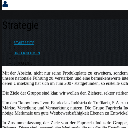
Strategie
STARTSEITE
/
UNTERNEHMEN
/
STRATEGIE
Mit der Absicht, nicht nur seine Produktplatte zu erweitern, sonde
unsere nationale Führung zu verstärken und eine bemerkenswerte interna
deren Umsetzung hat sich im Juni 2007 stattgefunden, so erstellte sich
Die Ziele der Gruppe sind klar, wir wollen den Zieherei sektor stär
Um den “know how” von Fapricela - Indústria de Trefilaria, S.A. zu 
Märkte, Verteilung und Vermarktung nutzen. Die Grupo Fapricela Ind
nötige Merkmale um gute Wettbewerbsfähigkeit Ebenen zu Entwickeln 
In Zusammenfassung der Ziele von der Fapricela Industrie Gruppe,
Präsenz. Diese sind, wesentliche Merkmale die wir für die Erstellung,