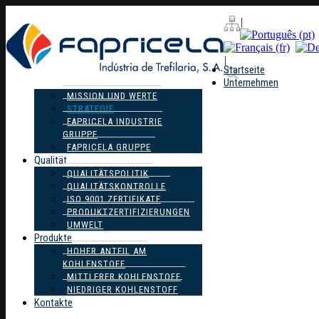
|
|
Startseite
Unternehmen
MISSION UND WERTE
STRATEGIE
FAPRICELA INDUSTRIE
GRUPPE
FAPRICELA GRUPPE
Qualität
QUALITÄTSPOLITIK
QUALITÄTSKONTROLLE
ISO 9001 ZERTIFIKATE
PRODUKTZERTIFIZIERUNGEN
UMWELT
Produkte
HOHER ANTEIL AM
KOHLENSTOFF
MITTLERER KOHLENSTOFF
NIEDRIGER KOHLENSTOFF
Kontakte