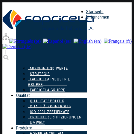
Startseite
Unternehmen
|
|
MISSION UND WERTE
STRATEGIE
FAPRICELA INDUSTRIE
GRUPPE
FAPRICELA GRUPPE
Qualität
QUALITÄTSPOLITIK
QUALITÄTSKONTROLLE
ISO 9001 ZERTIFIKATE
PRODUKTZERTIFIZIERUNGEN
UMWELT
Produkte
HOHER ANTEIL AM