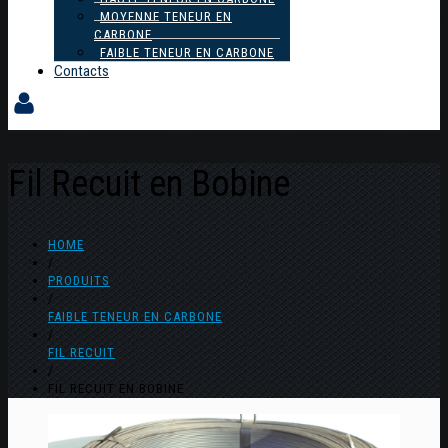
MOYENNE TENEUR EN
CARBONE
FAIBLE TENEUR EN CARBONE
Contacts
Fil Recuit en Bobine
HOME
/
PRODUITS
/
FAIBLE TENEUR EN CARBONE
/
FIL RECUIT
/
FIL RECUIT EN BOBINE