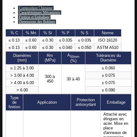
Composition Chimique
Caractéristiques Mécaniques
Finition et Emballage
Dimensions des Bobines
% C
% Mn
% Si
% P
% S
Norme
≤ 0.13
≤ 0.60
≤ 0.30
≤ 0.035
≤ 0.035
ISO 16120
≤ 0.13
≤ 0.60
≤ 0.30
≤ 0.040
≤ 0.050
ASTM A510
A
Diamètres
Rm
Tolérances du
50mm
(mm)
(MPa)
Diamètre
(%)
≥ 1.25 à 3.00
± 0.060
> 3.00 à 4.00
± 0.075
300 à
30 à 40
450
> 4.00 à 6.00
± 0.075
> 6.00
± 0.090
Type
Protection
de
Application
Emballage
antioxydant
finition
Attaché avec
élingues en
acier. Mise en
place
d'anneaux de