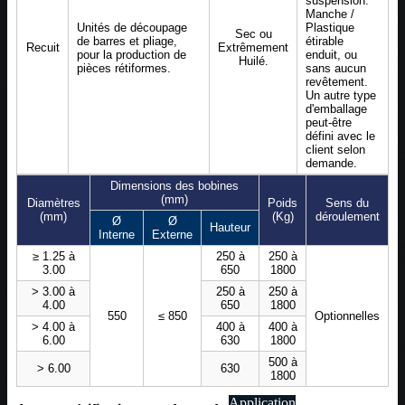
suspension.
Manche /
Unités de découpage
Plastique
Sec ou
de barres et pliage,
étirable
Recuit
Extrêmement
pour la production de
enduit, ou
Huilé.
pièces rétiformes.
sans aucun
revêtement.
Un autre type
d'emballage
peut-être
défini avec le
client selon
demande.
Dimensions des bobines
(mm)
Diamètres
Poids
Sens du
(mm)
(Kg)
déroulement
Ø
Ø
Hauteur
Interne
Externe
≥ 1.25 à
250 à
250 à
3.00
650
1800
> 3.00 à
250 à
250 à
4.00
650
1800
550
≤ 850
Optionnelles
> 4.00 à
400 à
400 à
6.00
630
1800
500 à
> 6.00
630
1800
Application