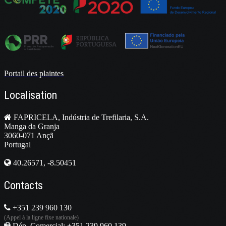
Portail des plaintes
Localisation
FAPRICELA, Indústria de Trefilaria, S.A.
Manga da Granja
3060-071 Ançã
Portugal
40.26571, -8.50451
Contacts
+351 239 960 130
(Appel à la ligne fixe nationale)
Dép. Comercial: +351 239 960 139