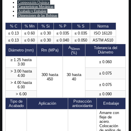
Composición Química
Características Mecánicas
Acabado y Embalaje
Dimensiones de las Bobinas
% C
% Mn
% Si
% P
% S
Norma
≤ 0.13
≤ 0.60
≤ 0.30
≤ 0.035
≤ 0.035
ISO 16120
≤ 0.13
≤ 0.60
≤ 0.30
≤ 0.040
≤ 0.050
ASTM A510
A
Tolerancia del
50mm
Diámetro (mm)
Rm (MPa)
Diámetro
(%)
≥ 1.25 hasta
± 0.060
3.00
> 3.00 hasta
± 0.075
300 hasta
30 hasta
4.00
450
40
> 4.00 hasta
± 0.075
6.00
> 6.00
± 0.090
Tipo de
Protección
Aplicación
Embalaje
Acabado
antioxidante
Amarre con
fleje de
acero.
Colocación
de anillos de