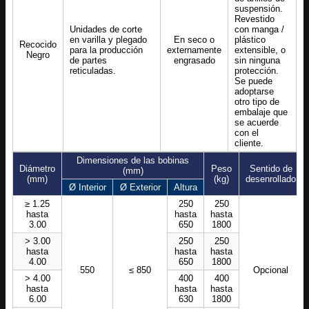
suspensión.
Revestido
Unidades de corte
con manga /
en varilla y plegado
En seco o
plástico
Recocido
para la producción
externamente
extensible, o
Negro
de partes
engrasado
sin ninguna
reticuladas.
protección.
Se puede
adoptarse
otro tipo de
embalaje que
se acuerde
con el
cliente.
Dimensiones de las bobinas
Diámetro
Peso
Sentido de
(mm)
(mm)
(kg)
desenrollado
Ø Interior
Ø Exterior
Altura
≥ 1.25
250
250
hasta
hasta
hasta
3.00
650
1800
> 3.00
250
250
hasta
hasta
hasta
4.00
650
1800
550
≤ 850
Opcional
> 4.00
400
400
hasta
hasta
hasta
6.00
630
1800