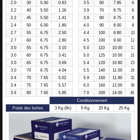
2.0
30
5.00
0.83
3.5
80
7.85
6.17
2.2
40
5.50
1.26
3.9
70
8.75
6.60
2.2
45
5.50
1.41
3.9
90
8.75
8.74
2.4
50
6.00
1.80
4.0
90
8.00
8.95
2.7
55
6.75
2.50
4.4
100
8.80
11.7
2.7
60
6.75
2.80
4.5
100
9.00
12.6
3.0
55
6.75
3.10
5.0
110
10.00
17.1
3.0
60
6.75
3.41
5.0
125
10.00
19.3
3.0
65
6.75
3.69
5.4
120
10.80
21.8
3.0
70
6.75
4.04
5.5
140
11.00
26.4
3.4
70
7.65
5.02
5.9
150
11.80
32.3
3.4
75
7.65
5.57
6.0
160
12.00
36.0
3.4
80
7.65
5.85
7.0
200
14.00
60.2
Conditionnement
Poids des boîtes
3 Kg (8x)
5 Kg
20 Kg
25 Kg