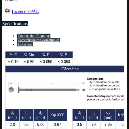
Licence EPAL
Spécifications
Composition Chimique
Caractéristiques Géométriques
Emballage
% C
% Mn
% P
% S
≤ 0.10
≤ 0.50
≤ 0.050
≤ 0.050
Géométrie
d
l
d
d
l
d
1
1
2
1
1
2
Kg/1000
Kg/10
(mm)
(mm)
(mm)
(mm)
(mm)
(mm)
2.0
25
5.00
0.67
3.5
70
7.85
5.55