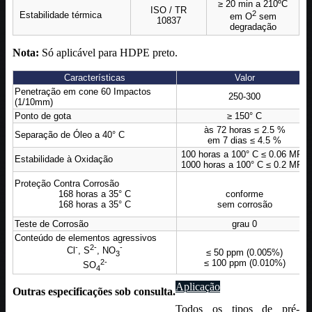
≥ 20 min a 210ºC
ISO / TR
2
Estabilidade térmica
em O
sem
10837
degradação
Nota:
Só aplicável para HDPE preto.
Características
Valor
Penetração em cone 60 Impactos
250-300
(1/10mm)
Ponto de gota
≥ 150° C
às 72 horas ≤ 2.5 %
Separação de Óleo a 40° C
em 7 dias ≤ 4.5 %
100 horas a 100° C ≤ 0.06 MPa
Estabilidade à Oxidação
1000 horas a 100° C ≤ 0.2 MPa
Proteção Contra Corrosão
168 horas a 35° C
conforme
168 horas a 35° C
sem corrosão
Teste de Corrosão
grau 0
Conteúdo de elementos agressivos
-
2-
-
Cl
, S
, NO
≤ 50 ppm (0.005%)
3
2-
≤ 100 ppm (0.010%)
SO
4
Aplicação
Outras especificações sob consulta.
Todos os tipos de pré-