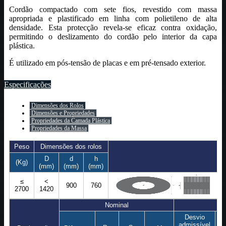
Cordão compactado com sete fios, revestido com massa
apropriada e plastificado em linha com polietileno de alta
densidade. Esta protecção revela-se eficaz contra oxidação,
permitindo o deslizamento do cordão pelo interior da capa
plástica.
É utilizado em pós-tensão de placas e em pré-tensado exterior.
Especificações
Dimensões dos Rolos
Dimensões e Propriedades
Propriedades da Camada Plástica
Propriedades da Massa
Peso
Dimensões dos rolos
D
d
h
(Kg)
(mm)
(mm)
(mm)
≤
<
900
760
2700
1420
Nominal
Desvio
admissível