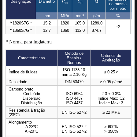
R
S
Designação
Diâmetro
M
m
n
na massa
por metro
mm
MPa
mm²
g/m
%
Y1820S7G *
15.2
1820
165.0
1289.0
3
±2
Y1860S7G *
12.7
1860
112.0
874.7
2
* Norma para Inglaterra
Método de
Critérios de
Características
Ensaio /
Aceitação
Normas
ISO 1133 10
Índice de fluidez
≤ 0.25 g
min a 2.16 Kg
Densidade
DIN 53479
≥ 0.95 g/cm³
Carbono preto
Conteúdo
ISO 6964
2.3 ± 0.3%
Dispersão
ISO 4437
Índice Max: C2
Distribuição
ISO 4437
Índice Max: 3
Resistência à tração
EN ISO 527-2
≥ 22 MPa
(23ºC)
Alongamento
A 23ºC
EN ISO 527-2
> 600%
A -20ºC
EN ISO 527-2
> 350%