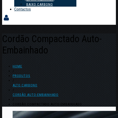
BAIXO CARBONO
Contactos
Cordão Compactado Auto-
Embainhado
HOME
/
PRODUTOS
/
ALTO CARBONO
/
CORDÃO AUTO-EMBAINHADO
/
CORDÃO COMPACTADO AUTO-EMBAINHADO