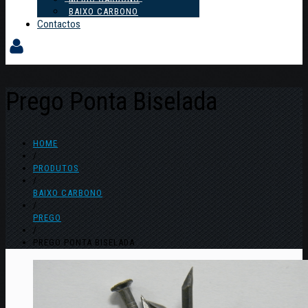
BAIXO CARBONO
Contactos
Prego Ponta Biselada
HOME
/
PRODUTOS
/
BAIXO CARBONO
/
PREGO
/
PREGO PONTA BISELADA