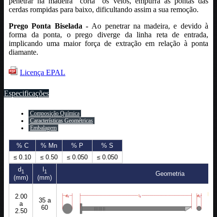
penetrar na madeira "corta" os veios, empurra as pontas das
cerdas rompidas para baixo, dificultando assim a sua remoção.
Prego Ponta Biselada -
Ao penetrar na madeira, e devido à
forma da ponta, o prego diverge da linha reta de entrada,
implicando uma maior força de extração em relação à ponta
diamante.
Licença EPAL
Especificações
Composição Química
Características Geométricas
Embalagem
% C
% Mn
% P
% S
≤ 0.10
≤ 0.50
≤ 0.050
≤ 0.050
d
l
1
1
Geometria
(mm)
(mm)
2.00
35 a
a
60
2.50