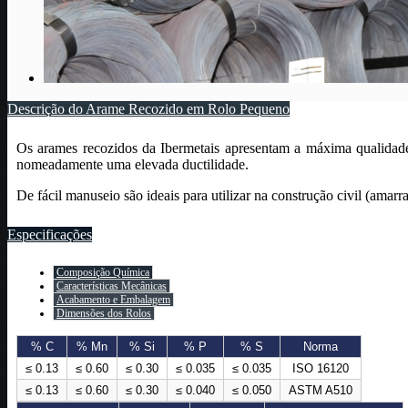
Descrição do Arame Recozido em Rolo Pequeno
Os arames recozidos da Ibermetais apresentam a máxima qualidade.
nomeadamente uma elevada ductilidade.
De fácil manuseio são ideais para utilizar na construção civil (amarra
Especificações
Composição Química
Características Mecânicas
Acabamento e Embalagem
Dimensões dos Rolos
% C
% Mn
% Si
% P
% S
Norma
≤ 0.13
≤ 0.60
≤ 0.30
≤ 0.035
≤ 0.035
ISO 16120
≤ 0.13
≤ 0.60
≤ 0.30
≤ 0.040
≤ 0.050
ASTM A510