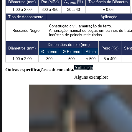
A
(%)
Diâmetros (mm)
Rm (MPa)
Tolerância do Diâmetro
50mm
1.00 a 2.00
300 a 450
30 a 40
± 0.06
Tipo de Acabamento
Aplicação
Construção civil, amarração de ferro.
Recozido Negro
Amarração manual de peças em banhos de tratam
Indústria de paineis reticulados.
Dimensões do rolo (mm)
Diâmetros (mm)
Peso (Kg)
Sent
Ø Interno
Ø Externo
Altura
1.00 a 2.00
300
500
≤ 500
5 a 400
Aplicação
Outras especificações sob consulta.
Alguns exemplos: