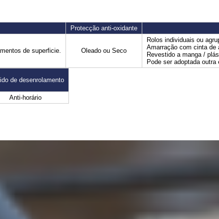
Protecção anti-oxidante
Rolos individuais ou agr
Amarração com cinta de 
entos de superficie.
Oleado ou Seco
Revestido a manga / plás
Pode ser adoptada outra 
ido de desenrolamento
Anti-horário