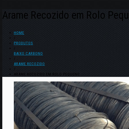
Arame Recozido em Rolo Peq
HOME
/
PRODUTOS
/
BAIXO CARBONO
/
ARAME RECOZIDO
/
ARAME RECOZIDO EM ROLO PEQUENO